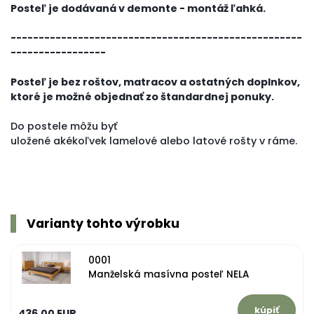
Posteľ je dodávaná v demonte - montáž ľahká.
--------------------------------------------------
--
-----------------
Posteľ
je
bez
roštov
,
matracov a ostatných doplnkov,
ktoré je možné objednať zo štandardnej ponuky
.
Do
postele
môžu
byť
uložené
akékoľvek
lamelové
alebo
latové
rošty
v ráme
.
Varianty tohto výrobku
0001
Manželská masívna posteľ NELA
436,00 EUR