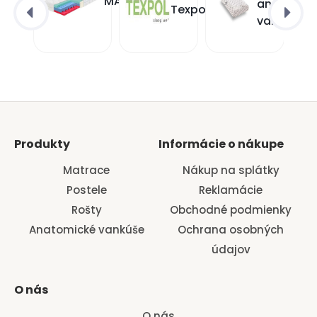
MATRACE
anatomic
Magniflex
Texpol
vankúše
Produkty
Informácie o nákupe
Matrace
Nákup na splátky
Postele
Reklamácie
Rošty
Obchodné podmienky
Anatomické vankúše
Ochrana osobných
údajov
O nás
O nás