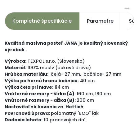
Kompletné špecifikácie
Parametre
Súvi
Kvalitná masívna posteľ JANA
je
kvalitný slovenský
výrobok
.
Výrobca
:
TEXPOL
s.r.o.
(
Slovensko)
Materiál
:
100
%
masív
(
bukové drevo)
Hrúbka
materiálu
:
čelá- 27 mm, bočnice- 27 mm
Výška
po
hornú
hranu
bočnice
:
40
cm
Výška
čela
pri hlave
:
84
cm
Vnútorné
rozmery
-
šírka (A):
160 cm, 180 cm
Vnútorné
rozmery
-
dĺžka (B):
200 cm
Nastaviteľné
kovanie
zn.
Hettich
Povrchová
úprava
:
polomatný
"
ECO"
lak
Dodacia
lehota:
10 pracovných dní