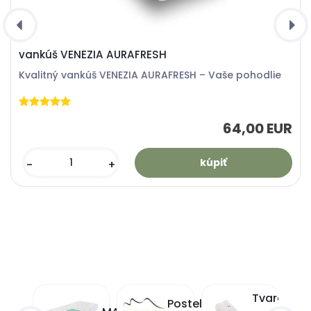
vankúš VENEZIA AURAFRESH
Kvalitný vankúš VENEZIA AURAFRESH – Vaše pohodlie
64,00 EUR
-
+
Tvarovan
Matrace
Postele