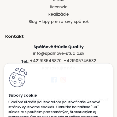
Recenzie
Realizácie
Blog – tipy pre zdravý spánok
Kontakt
Spálňové štúdio Quality
info@spalnove-studio.sk
+421918546870, +421905746532
Tel.:
Kontaktujte nás
Sledujte náš
blog
pre inšpirácie a tipy, ako si vytvoriť
S cieľom uľahčiť používateľom používať naše webové
dokonalú spálňu.
stránky využívame cookies. Kliknutím na tlačidlo "OK"
súhlasíte s použitím preferenčných, štatistických aj
marketingových cookies pre nás aj našich partnerov.